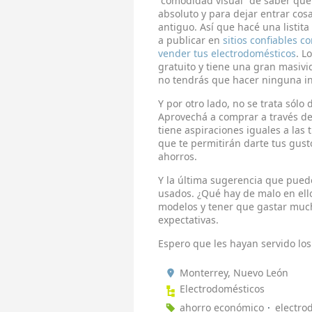
“comodidad visual” de saber que 
absoluto y para dejar entrar cosa
antiguo. Así que hacé una listit
a publicar en
sitios confiables c
vender tus electrodomésticos
. L
gratuito y tiene una gran masivi
no tendrás que hacer ninguna inv
Y por otro lado, no se trata sólo
Aprovechá a comprar a través de
tiene aspiraciones iguales a las
que te permitirán darte tus gus
ahorros.
Y la última sugerencia que pued
usados. ¿Qué hay de malo en ell
modelos y tener que gastar muc
expectativas.
Espero que les hayan servido los
Monterrey, Nuevo León
Electrodomésticos
ahorro económico
electro