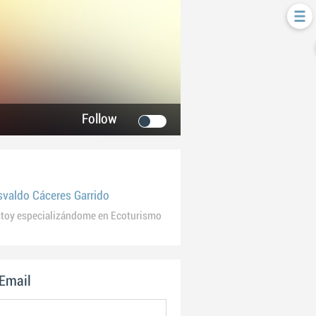
Follow
svaldo Cáceres Garrido
toy especializándome en Ecoturismo
 Email