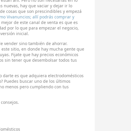
están ahí. Pero no son necesarias en lo
s nuevas, hay que vaciar y dejar ir lo
a de cosas que son prescindibles y empezá
omo Vivanuncios; allí podrás comprar y
o mejor de este canal de venta es que es
dad por lo que para empezar el negocio,
ersión inicial.
 de vender sino también de ahorrar.
 este sitio, en donde hay mucha gente que
 tuyas. Fijate que hay precios económicos
tos sin tener que desembolsar todos tus
o darte es que adquiera electrodomésticos
o? Puedes buscar uno de los últimos
ho menos pero cumpliendo con tus
 consejos.
domésticos